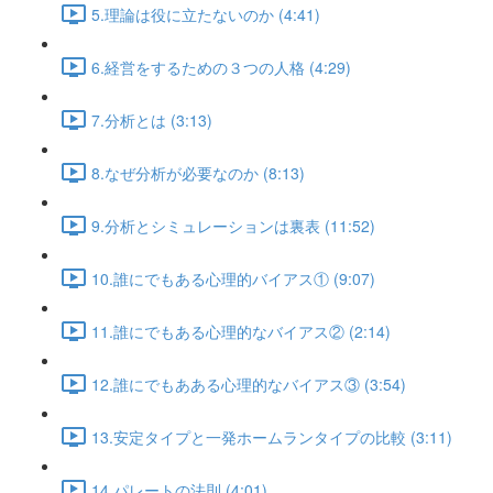
5.理論は役に立たないのか (4:41)
6.経営をするための３つの人格 (4:29)
7.分析とは (3:13)
8.なぜ分析が必要なのか (8:13)
9.分析とシミュレーションは裏表 (11:52)
10.誰にでもある心理的バイアス① (9:07)
11.誰にでもある心理的なバイアス② (2:14)
12.誰にでもあある心理的なバイアス③ (3:54)
13.安定タイプと一発ホームランタイプの比較 (3:11)
14.パレートの法則 (4:01)