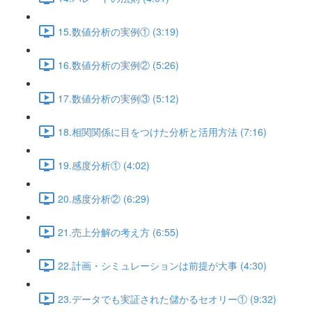
15.数値分析の実例① (3:19)
16.数値分析の実例② (5:26)
17.数値分析の実例③ (5:12)
18.相関関係に目をつけた分析と活用方法 (7:16)
19.感度分析① (4:02)
20.感度分析② (6:29)
21.売上分解の考え方 (6:55)
22.計画・シミュレーションは前提が大事 (4:30)
23.データでも実証された儲かるセオリー① (9:32)